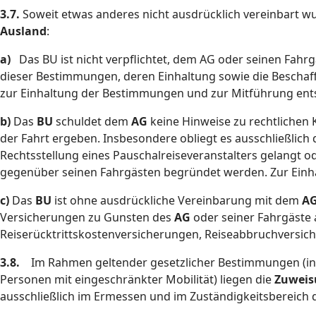
3.7.
Soweit etwas anderes nicht ausdrücklich vereinbart wur
Ausland
:
a)
Das BU ist nicht verpflichtet, dem AG oder seinen Fahrgä
dieser Bestimmungen, deren Einhaltung sowie die Beschaf
zur Einhaltung der Bestimmungen und zur Mitführung en
b)
Das
BU
schuldet dem
AG
keine Hinweise zu rechtlichen
der Fahrt ergeben. Insbesondere obliegt es ausschließlic
Rechtsstellung eines Pauschalreiseveranstalters gelangt od
gegenüber seinen Fahrgästen begründet werden. Zur Einha
c)
Das
BU
ist ohne ausdrückliche Vereinbarung mit dem
A
Versicherungen zu Gunsten des
AG
oder seiner Fahrgäste 
Reiserücktrittskostenversicherungen, Reiseabbruchversic
3.8.
Im Rahmen geltender gesetzlicher Bestimmungen (in
Personen mit eingeschränkter Mobilität) liegen die
Zuweis
ausschließlich im Ermessen und im Zuständigkeitsbereich