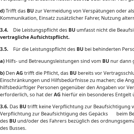
d)
Trifft das
BU
zur Vermeidung von Verspätungen oder al
Kommunikation, Einsatz zusätzlicher Fahrer, Nutzung altern
3.4.
Die Leistungspflicht des
BU
umfasst nicht die Beauf
vertragliche Aufsichtspflicht.
3.5.
Für die Leistungspflicht des
BU
bei behinderten Perso
a)
Hilfs- und Betreuungsleistungen sind vom
BU
nur dann g
b)
Den
AG
trifft die Pflicht, das
BU
bereits vor Vertragssch
Einschränkungen und Hilfsbedürfnisse zu machen; die Anga
hilfsbedürftiger Personen gegenüber den Angaben vor Ver
erforderlich, so hat der
AG
hierfür ein besonderes Entgelt 
3.6.
Das
BU
trifft keine Verpflichtung zur Beaufsichtigung 
Verpflichtung zur Beaufsichtigung des Gepäcks beim Be-
des
BU
und/oder des Fahrers bezüglich des ordnungsgemä
des Busses.