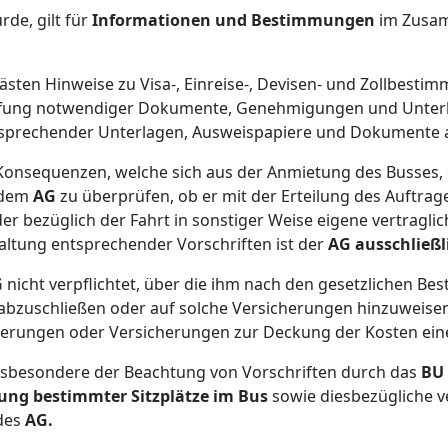
de, gilt für
Informationen und Bestimmungen
im Zusam
sten Hinweise zu Visa-, Einreise-, Devisen- und Zollbestim
fung notwendiger Dokumente, Genehmigungen und Unterlagen
tsprechender Unterlagen, Ausweispapiere und Dokumente 
 Konsequenzen, welche sich aus der Anmietung des Busses
h dem
AG
zu überprüfen, ob er mit der Erteilung des Auftra
er bezüglich der Fahrt in sonstiger Weise eigene vertragli
ltung entsprechender Vorschriften ist der
AG ausschließli
G
nicht verpflichtet, über die ihm nach den gesetzlichen 
abzuschließen oder auf solche Versicherungen hinzuweisen.
herungen oder Versicherungen zur Deckung der Kosten eine
sbesondere der Beachtung von Vorschriften durch das
BU
ung bestimmter Sitzplätze im Bus
sowie diesbezügliche v
 des
AG.