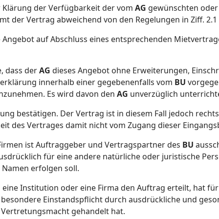
r Klärung der Verfügbarkeit der vom
AG
gewünschten oder 
t der Vertrag abweichend von den Regelungen in Ziff. 2.1 bi
e Angebot auf Abschluss eines entsprechenden Mietvertrag
, dass der
AG
dieses Angebot ohne Erweiterungen, Einsch
rklärung innerhalb einer gegebenenfalls vom
BU
vorgegeb
anzunehmen. Es wird davon den
AG
unverzüglich unterricht
g bestätigen. Der Vertrag ist in diesem Fall jedoch recht
eit des Vertrages damit nicht vom Zugang dieser Eingang
Firmen ist Auftraggeber und Vertragspartner des
BU
aussch
 ausdrücklich für eine andere natürliche oder juristische P
 Namen erfolgen soll.
eine Institution oder eine Firma den Auftrag erteilt, hat fü
ese besondere Einstandspflicht durch ausdrückliche und g
 Vertretungsmacht gehandelt hat.