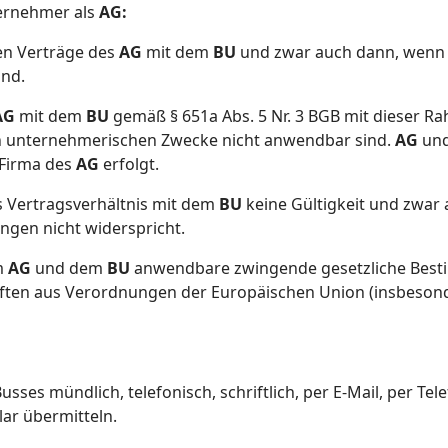
ernehmer als
AG:
en Verträge des
AG
mit dem
BU
und zwar auch dann, wenn d
ind.
AG
mit dem
BU
gemäß § 651a Abs. 5 Nr. 3 BGB mit dieser Ra
n unternehmerischen Zwecke nicht anwendbar sind.
AG
un
 Firma des
AG
erfolgt.
 Vertragsverhältnis mit dem
BU
keine Gültigkeit und zwar
ngen nicht widerspricht.
m
AG
und dem
BU
anwendbare zwingende gesetzliche Best
ten aus Verordnungen der Europäischen Union (insbesonde
sses mündlich, telefonisch, schriftlich, per E-Mail, per Tel
ar übermitteln.