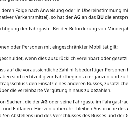
s deren Folge nach Anweisung oder in Übereinstimmung m
ativer Verkehrsmittel), so hat der
AG
an das
BU
die entsp
sichtigung der Fahrgäste. Bei der Beförderung von Minder
nen oder Personen mit eingeschränkter Mobilität gilt:
eschuldet, wenn dies ausdrücklich vereinbart oder gesetzlic
luss auf die voraussichtliche Zahl hilfsbedürftiger Perso
ben sind rechtzeitig vor Fahrtbeginn zu ergänzen und zu 
tragsschluss den Einsatz eines anderen Busses, zusätzli
über die vereinbarte Vergütung hinaus zu bezahlen.
von Sachen, die der
AG
oder seine Fahrgäste im Fahrgastra
 und Entladen. Hiervon unberührt bleiben Ansprüche des
ßen Abstellens und des Verschlusses des Busses und der 