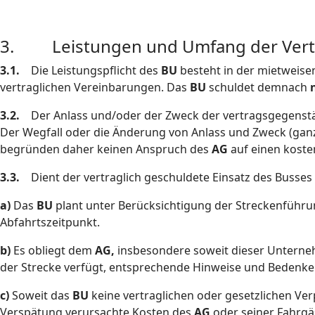
3. Leistungen und Umfang der Vertra
3.1.
Die Leistungspflicht des
BU
besteht in der mietweis
vertraglichen Vereinbarungen. Das
BU
schuldet demnach
3.2.
Der Anlass und/oder der Zweck der vertragsgegenstä
Der Wegfall oder die Änderung von Anlass und Zweck (ganz 
begründen daher keinen Anspruch des
AG
auf einen koste
3.3.
Dient der vertraglich geschuldete Einsatz des Busses
a)
Das
BU
plant unter Berücksichtigung der Streckenführu
Abfahrtszeitpunkt.
b)
Es obliegt dem
AG,
insbesondere soweit dieser Unterne
der Strecke verfügt, entsprechende Hinweise und Bedenk
c)
Soweit das
BU
keine vertraglichen oder gesetzlichen Ver
Verspätung verursachte Kosten des
AG
oder seiner Fahrgä