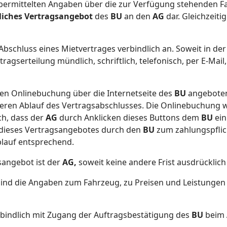
bermittelten Angaben über die zur Verfügung stehenden Fa
liches Vertragsangebot
des
BU
an den
AG
dar. Gleichzeiti
bschluss eines Mietvertrages verbindlich an. Soweit in de
agserteilung mündlich, schriftlich, telefonisch, per E-Mail
hen Onlinebuchung über die Internetseite des
BU
angeboten
eren Ablauf des Vertragsabschlusses. Die Onlinebuchung wi
ch, dass der
AG
durch Anklicken dieses Buttons dem
BU
ein
e dieses Vertragsangebotes durch den
BU
zum zahlungspflic
ablauf entsprechend.
sangebot ist der
AG,
soweit keine andere Frist ausdrücklich 
sind die Angaben zum Fahrzeug, zu Preisen und Leistungen 
rbindlich mit Zugang der Auftragsbestätigung des
BU
beim