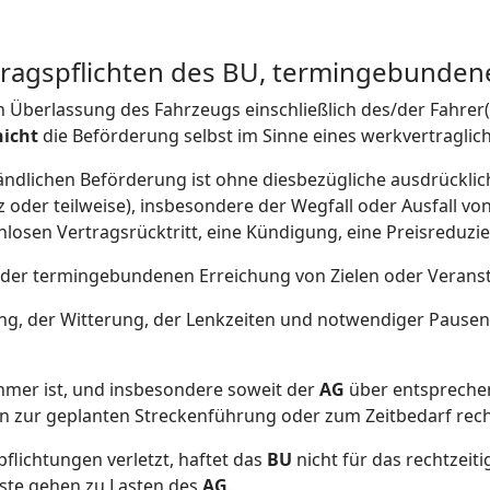
gspflichten des BU, termingebundene 
en Überlassung des Fahrzeugs einschließlich des/der Fahr
nicht
die Beförderung selbst im Sinne eines werkvertraglich
ndlichen Beförderung ist ohne diesbezügliche ausdrückli
oder teilweise), insbesondere der Wegfall oder Ausfall vo
nlosen Vertragsrücktritt, eine Kündigung, eine Preisreduz
 der termingebundenen Erreichung von Zielen oder Veransta
ng, der Witterung, der Lenkzeiten und notwendiger Pausen
hmer ist, und insbesondere soweit der
AG
über entspreche
en zur geplanten Streckenführung oder zum Zeitbedarf re
pflichtungen verletzt, haftet das
BU
nicht für das rechtzeit
ste gehen zu Lasten des
AG
.