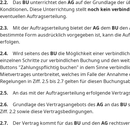
2.2.
Das
BU
unterrichtet den
AG
auf der Grundlage der ü
Konditionen
.
Diese Unterrichtung stellt
noch kein verbind
eventuellen Auftragserteilung.
2.3.
Mit der Auftragserteilung bietet der
AG
dem
BU
den A
bestimmte Form ausdrücklich vorgegeben ist, kann die Auftr
erfolgen.
2.4.
Wird seitens des
BU
die Möglichkeit einer verbindlic
einzelnen Schritte zur verbindlichen Buchung und den weit
Buttons "Zahlungspflichtig buchen" in dem Sinne verbindli
Mietvertrages unterbreitet, welches im Falle der Annahm
Regelungen in Ziff. 2.5 bis 2.7 gelten für diesen Buchungs
2.5.
An das mit der Auftragserteilung erfolgende Vertrag
2.6.
Grundlage des Vertragsangebots des
AG
an das
BU
Ziff. 2.2 sowie diese Vertragsbedingungen.
2.7.
Der Vertrag kommt für das
BU
und den
AG
rechtsve